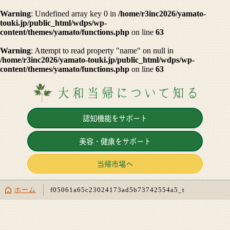
Warning
: Undefined array key 0 in
/home/r3inc2026/yamato-
touki.jp/public_html/wdps/wp-
content/themes/yamato/functions.php
on line
63
Warning
: Attempt to read property "name" on null in
/home/r3inc2026/yamato-touki.jp/public_html/wdps/wp-
content/themes/yamato/functions.php
on line
63
認知機能をサポート
美容・健康をサポート
当帰市場へ
ホーム
f05061a65c23024173ad5b73742554a5_t